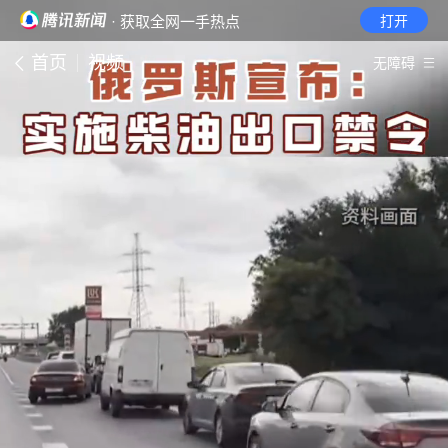
· 获取全网一手热点
打开
首页
视频
无障碍