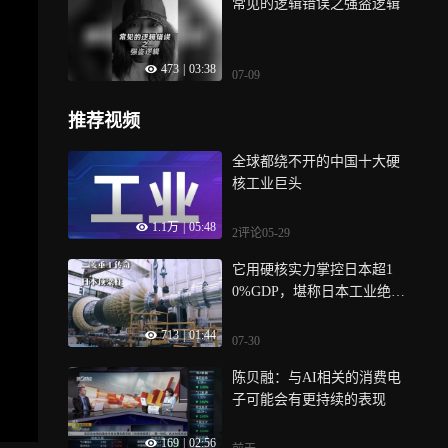
常见的逻辑错误之强盗逻辑
个揭秘
473
|
03:38
07-09
推荐视频
全球都绕不开的中国十大硬
核工业巨头
1.1万
|
05:48
2评论
05-29
它用硬核实力掌控日本超1
0%GDP，堪称日本工业绝对
顶梁柱
713
|
01:44
07-30
陈贝融：与AI相关的消费电
子可能会有更持续的表现
169
|
02:56