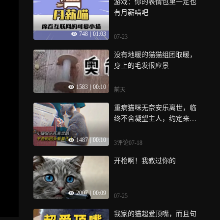
游戏：你的表情包里一定也
有月薪喵吧
748
|
01:03
07-23
没有地暖的猫猫组团取暖，
身上的毛发很应景
1583
|
00:10
前天
重病猫咪无奈安乐离世，临
终不舍凝望主人，约定来世
再做彼此的孩子
1487
|
00:10
3评论
07-18
开枪啊！我教过你的
2007
|
00:09
07-25
我家的猫超爱顶嘴，而且句