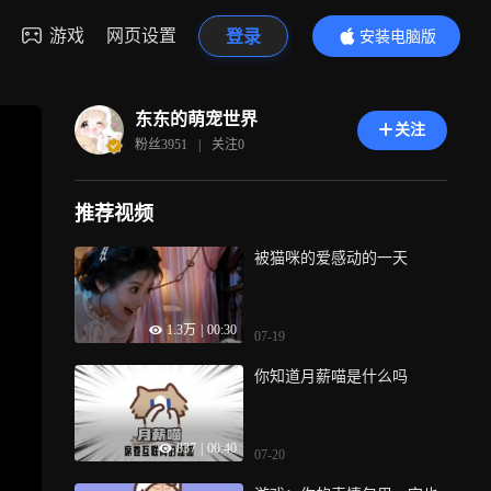
游戏
网页设置
登录
安装电脑版
内容更精彩
东东的萌宠世界
关注
粉丝
3951
|
关注
0
推荐视频
被猫咪的爱感动的一天
1.3万
|
00:30
07-19
你知道月薪喵是什么吗
837
|
00:40
07-20