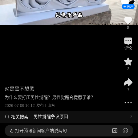
关注
5
评论
3
@
是黑不想黑
7
为什么要打压男性觉醒？男性觉醒究竟惹了谁？
2026-07-09 16:12
发布于
山东
男性觉醒争议原因
相关搜索
打开
腾讯新闻客户端说两句