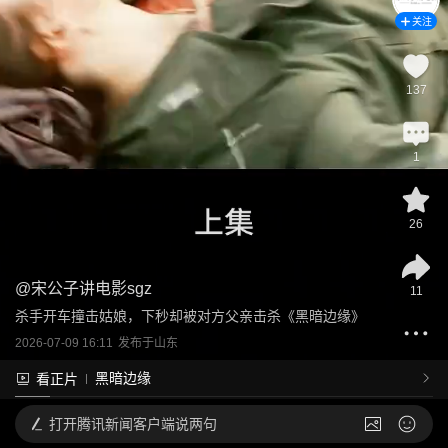
关注
137
1
26
@
宋公子讲电影sgz
11
杀手开车撞击姑娘，下秒却被对方父亲击杀《黑暗边缘》
2026-07-09 16:11
发布于
山东
黑暗边缘
看正片
打开
腾讯新闻客户端说两句