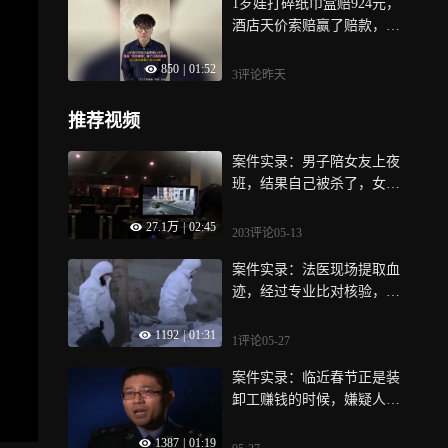
1岁娃打碎纸巾盒赔924元，
酒店天价索赔赢了赔款，文
旅输了的口碑需要许久的修
850
|
01:52
复
3评论
昨天
推荐视频
案件实录：男子陪女友上夜
班，结果自己被杀了，女友
惨遭凶手轮奸
27.1万
|
02:45
203评论
05-13
案件实录：法医现场提取血
迹，经过专业比对核验，确
认与无头尸块DNA吻合
1192
|
01:31
1评论
05-27
案件实录：临近春节正是装
卸工赚钱的时候，嫌疑人却
突然离开，太反常了
1387
|
01:19