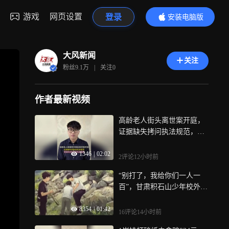
游戏
网页设置
登录
安装电脑版
内容更精彩
大风新闻
关注
粉丝
9.1万
|
关注
0
作者最新视频
高龄老人街头离世案开庭，
证据缺失拷问执法规范，情
绪失控击穿执法底线
1346
|
02:02
2评论
12小时前
“别打了，我给你们一人一
百”，甘肃积石山少年校外遭
殴打，未成年人欺凌治理不
8354
|
01:42
能留真空
16评论
14小时前