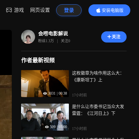
游戏
网页设置
登录
安装电脑版
内容更精彩
会唠电影解说
关注
粉丝
1.3万
|
关注
0
作者最新视频
这枚徽章为啥作用这么大：
《康斯坦丁》上
3031
|
00:38
17小时前
是什么让市委书记当众大发
雷霆：《江河日上》下
509
|
03:00
17小时前