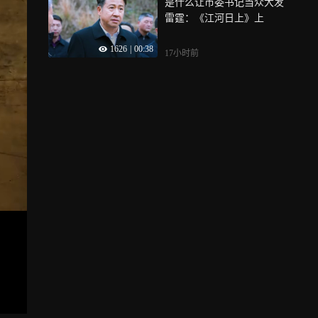
是什么让市委书记当众大发
雷霆：《江河日上》上
1626
|
00:38
17小时前