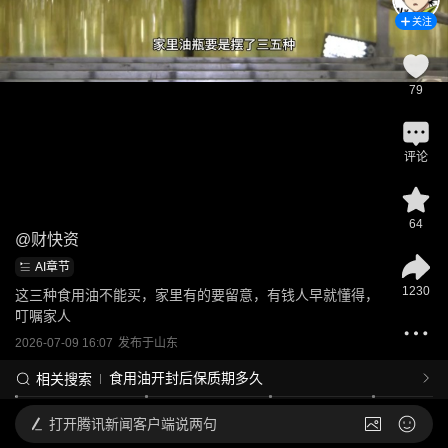
关注
79
评论
64
@
财快资
AI章节
1230
这三种食用油不能买，家里有的要留意，有钱人早就懂得，
叮嘱家人
2026-07-09 16:07
发布于
山东
食用油开封后保质期多久
相关搜索
打开
腾讯新闻客户端说两句