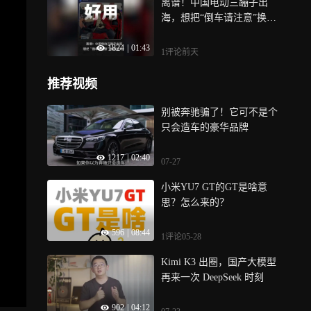
离谱！中国电动三蹦子出
海，想把“倒车请注意”换成
英文，欧美客户“急了”，连
1824
|
01:43
夜发邮件：不同意
1评论
前天
推荐视频
别被奔驰骗了！它可不是个
只会造车的豪华品牌
1217
|
02:40
07-27
小米YU7 GT的GT是啥意
思？怎么来的？
596
|
08:44
1评论
05-28
Kimi K3 出圈，国产大模型
再来一次 DeepSeek 时刻
902
|
04:12