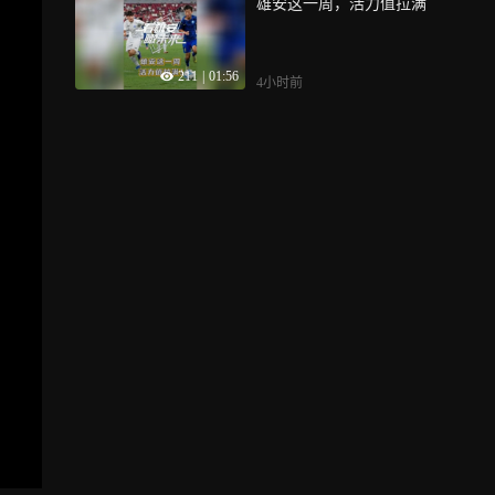
雄安这一周，活力值拉满
211
|
01:56
4小时前