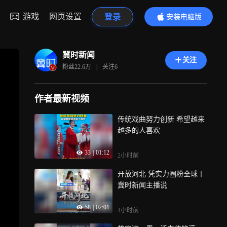
游戏
网页设置
登录
安装电脑版
内容更精彩
冀时新闻
关注
粉丝
22.6万
|
关注
6
作者最新视频
传统戏曲努力创新 希望越来
越多的人喜欢
33
|
01:12
2小时前
开放河北 凭实力圈粉全球丨
冀时新闻主播说
58
|
02:01
4小时前