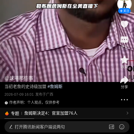
关注
评论
收藏
@
球場那些事
当初老詹的史诗级加盟
 #
詹姆斯
分享
2026-07-09 16:01
发布于
广西
作者声明：个人观点，仅供参考
詹姆斯决定4：官宣加盟76人
专题
打开
腾讯新闻客户端说两句