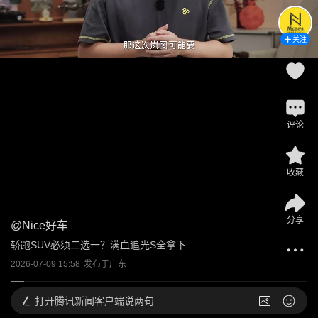
关注
评论
收藏
分享
@
Nice好车
轿跑SUV必须二选一？满血追光S全拿下
2026-07-09 15:58
发布于
广东
打开
腾讯新闻客户端说两句