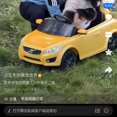
关注
19
评论
1
@
东东的萌宠世界
分享
奶爸疼爱的抱着个小熊猫奇三妹
2026-07-09 15:58
发布于
天津
熊猫萌趣日常
合集
打开
腾讯新闻客户端说两句