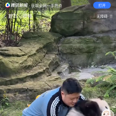
· 获取全网一手热点
打开
首页
视频
无障碍