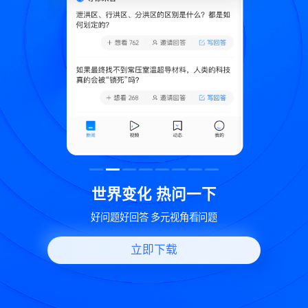
致
世界变化 热问一下
好问题好回答 多元视角看问题
立即下载