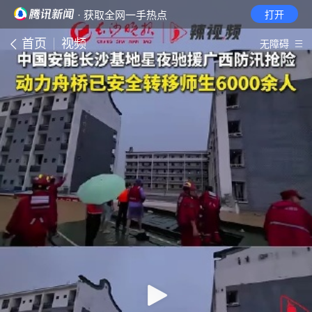
· 获取全网一手热点
打开
首页
视频
无障碍