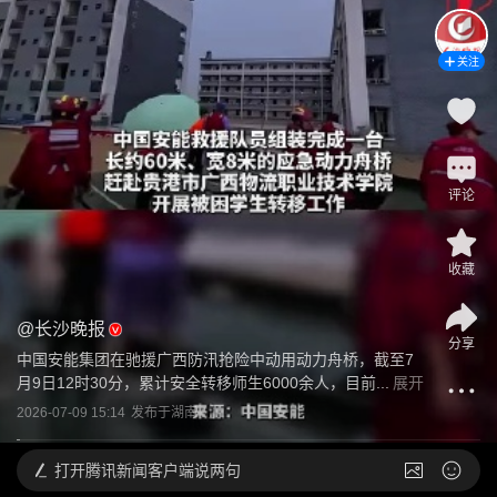
关注
评论
收藏
@
长沙晚报
分享
中国安能集团在驰援广西防汛抢险中动用动力舟桥，截至7
月9日12时30分，累计安全转移师生6000余人，目前...
展开
2026-07-09 15:14
发布于
湖南
打开
腾讯新闻客户端说两句