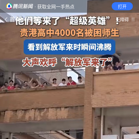
· 获取全网一手热点
打开
首页
视频
无障碍