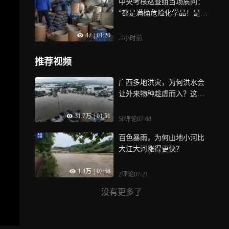
中央考核巡查组当场质问：
“都是满桶危险化学品！是干
什么用的？”
47
|
01:20
-7小时前
推荐视频
广西多地洪灾，为何洪水会
让外来物种趁虚而入？这些
入侵物种或正在借水扩散
31.7万
|
01:51
50评论
07-08
百色暴雨，为何山地小河比
大江大河涨得更快？
1.4万
|
02:58
2评论
07-21
没有更多了