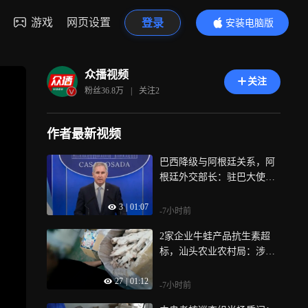
游戏
网页设置
登录
安装电脑版
内容更精彩
众播视频
关注
粉丝
36.8万
|
关注
2
作者最新视频
巴西降级与阿根廷关系，阿
根廷外交部长：驻巴大使将
“回国休假”
3
|
01:07
-7小时前
2家企业牛蛙产品抗生素超
标，汕头农业农村局：涉事
企业牛蛙货源来自长沙和湛
27
|
01:12
江
-7小时前