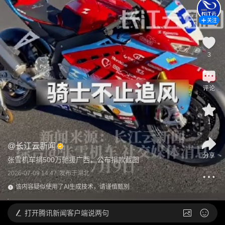
关注
3
评论
1
@
长江云新闻
分享
张雪机车捐500万驰援广西，公布捐款截图
2026-07-09 14:47
发布于
湖北
该内容疑似使用了AI生成技术，请谨慎甄别
打开
腾讯新闻客户端说两句