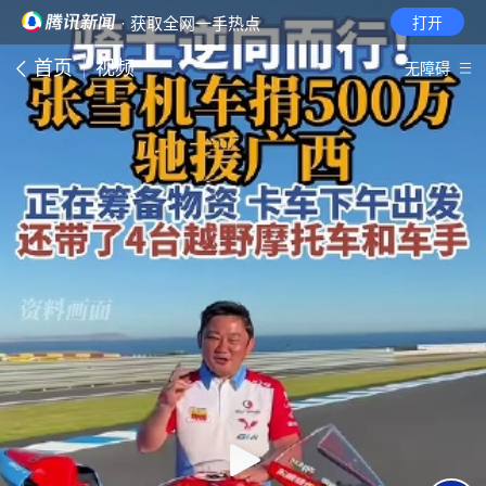
· 获取全网一手热点
打开
首页
视频
无障碍