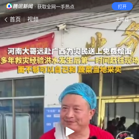
· 获取全网一手热点
打开
首页
视频
无障碍