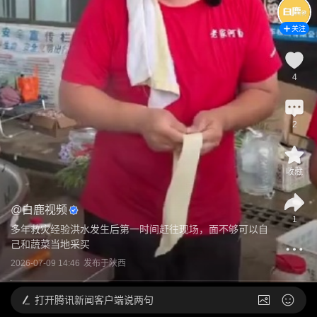
关注
4
2
收藏
@
白鹿视频
1
多年救灾经验洪水发生后第一时间赶往现场，面不够可以自
己和蔬菜当地采买
2026-07-09 14:46
发布于
陕西
打开
腾讯新闻客户端说两句