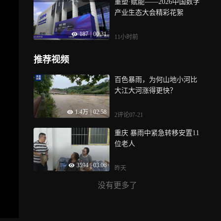
重塑·赋能——2026中国数字
产业生态大会精彩花絮
187
|
00:31
11小时前
推荐视频
百色暴雨，为何山地小河比
大江大河涨得更快？
1.4万
|
02:58
2评论
07-21
重庆 暴雨中紧急转移安置11
位老人
3594
|
03:06
昨天
没有更多了