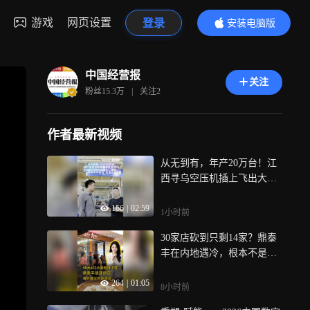
游戏
网页设置
登录
安装电脑版
内容更精彩
中国经营报
关注
粉丝
15.3万
|
关注
2
作者最新视频
从无到有，年产20万台！江
西寻乌空压机插上飞出大山
的“翅膀”
166
|
02:59
1小时前
30家店砍到只剩14家？鼎泰
丰在内地遇冷，根本不是味
道的问题
264
|
01:05
8小时前