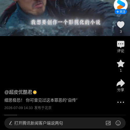
关注
3
评论
1
分享
@
超皮优酷君
细思极恐！ 你可曾见过这本罪恶的“自传”
2026-07-09 14:33
发布于
北京
打开
腾讯新闻客户端说两句