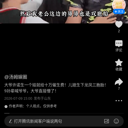
关注
2
评论
收藏
@
汤姆娱圈
大爷许诺生一个娃就给十万催生费！儿媳生下龙凤三胞胎！
7
9孙辈喊爷爷，大爷直接懵了！
2026-07-09 15:00
发布于
山东
作者声明：个人观点，仅供参考
打开
腾讯新闻客户端说两句