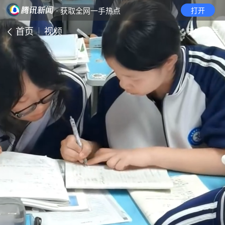
· 获取全网一手热点
打开
首页
视频
无障碍