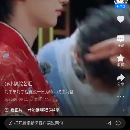
关注
1
评论
收藏
@
小鹅综艺汇
分享
刘宇宁对丁程鑫说一日为师，终生为爸
2026-07-09 11:45
发布于
北京
开始推理吧 第4季
看正片
打开
腾讯新闻客户端说两句