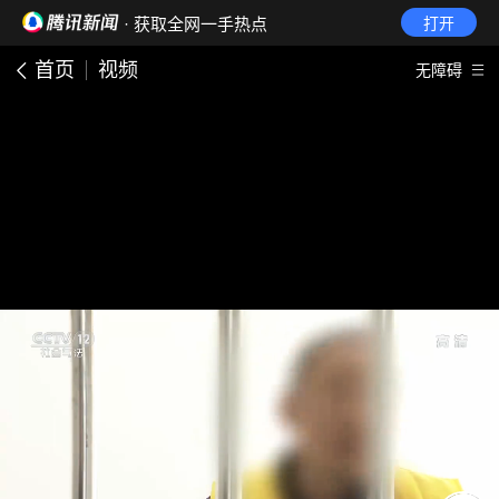
· 获取全网一手热点
打开
首页
视频
无障碍