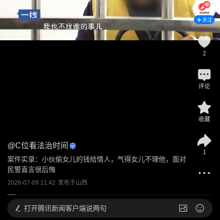
关注
2
评论
收藏
@
C位看法治时间
1
案件实录：小伙偷女儿的钱给情人，气得女儿不理他，面对
民警直言很后悔
2026-07-09 11:42
发布于
山西
打开
腾讯新闻客户端说两句