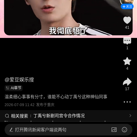
关注
41
1
4
@
爱豆娱乐搜
AI章节
17
温柔细心事事有分寸，谁能不心动丁禹兮这种神仙同事
2026-07-09 11:42
发布于
重庆
丁禹兮新剧司宫令合作情况
相关搜索
打开
腾讯新闻客户端说两句