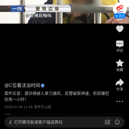
关注
评论
收藏
@
C位看法治时间
分享
案件实录：婆孙俩被人拿刀捅死，民警破案神速，抓获嫌犯
仅用一小时！
2026-07-09 11:40
发布于
山西
打开
腾讯新闻客户端说两句