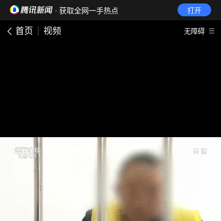
· 获取全网一手热点
打开
首页
视频
无障碍