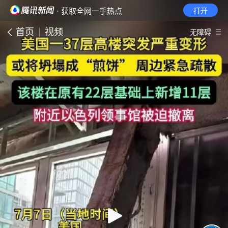
· 获取全网一手热点
打开
首页
视频
无障碍