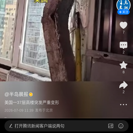
关注
7
2
8
2
@
半岛晨报
美国一37层高楼突发严重变形
2026-07-09 11:39
发布于
北京
打开
腾讯新闻客户端说两句