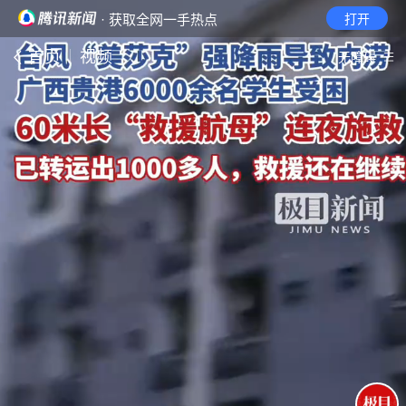
· 获取全网一手热点
打开
首页
视频
无障碍