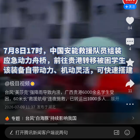
关注
84
4
8
@
极目视频
11
台风“美莎克”强降雨导致内涝，广西贵港6000余名学生受
困，60米长“救援航母”连夜施救，已转运出1000多人...
展开
2026-07-09 11:37
发布于
湖北
台风“白海豚”持续影响我国
专题
打开
腾讯新闻客户端说两句