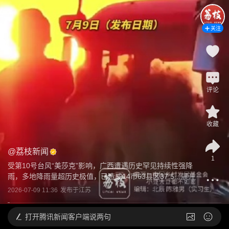
关注
评论
收藏
@
荔枝新闻
1
受第10号台风“美莎克”影响，广西遭遇历史罕见持续性强降
雨，多地降雨量超历史极值，已造成14市63县区37.5...
展开
2026-07-09 11:36
发布于
江苏
打开
腾讯新闻客户端说两句