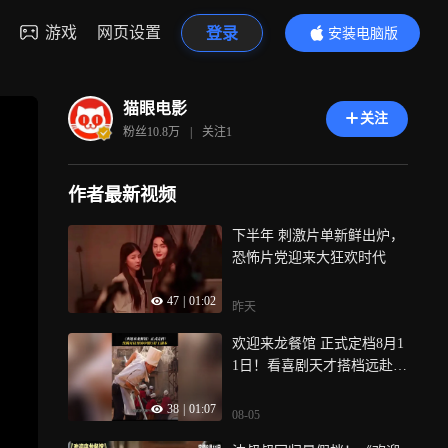
游戏
网页设置
登录
安装电脑版
内容更精彩
猫眼电影
关注
粉丝
10.8万
|
关注
1
作者最新视频
下半年 刺激片单新鲜出炉，
恐怖片党迎来大狂欢时代
47
|
01:02
昨天
欢迎来龙餐馆 正式定档8月1
1日！看喜剧天才搭档远赴异
国开启打工模式
38
|
01:07
08-05