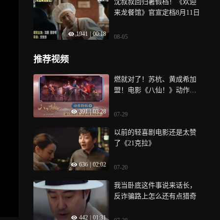
沈叔叔回归暑假档！《欢迎
来龙餐馆》官宣定档8月11日
1941
|
00:18
08-05
推荐视频
燃就对了！苏杭、黄成希加
盟！电影《八仙！》动作特
辑
391
|
03:28
07-29
以前的轻喜剧电影还是太赞
了《21克拉》
636
|
02:02
07-20
我当卧底这件事说来话长，
反诈骗路上怎么还有点猎奇
442
|
01:31