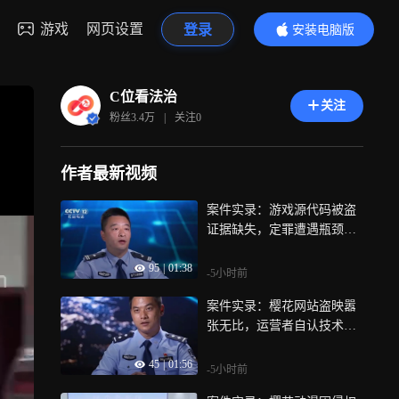
游戏
网页设置
登录
安装电脑版
内容更精彩
C位看法治
关注
粉丝
3.4万
|
关注
0
作者最新视频
案件实录：游戏源代码被盗
证据缺失，定罪遭遇瓶颈，
办案人员多方取证补链
95
|
01:38
-5小时前
案件实录：樱花网站盗映嚣
张无比，运营者自认技术高
超，谁料被民警轻松拿下
45
|
01:56
-5小时前