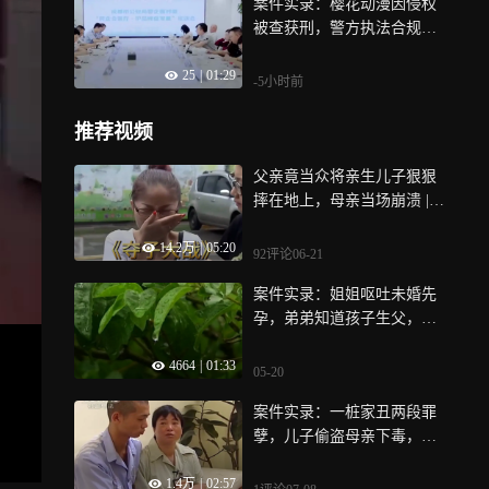
案件实录：樱花动漫因侵权
被查获刑，警方执法合规却
被网友曲解，令人无奈
25
|
01:29
-5小时前
推荐视频
父亲竟当众将亲生儿子狠狠
摔在地上，母亲当场崩溃 |
纪录片
14.2万
|
05:20
92评论
06-21
案件实录：姐姐呕吐未婚先
孕，弟弟知道孩子生父，瞬
间气到不行
4664
|
01:33
05-20
案件实录：一桩家丑两段罪
孽，儿子偷盗母亲下毒，狱
中母子相逢
1.4万
|
02:57