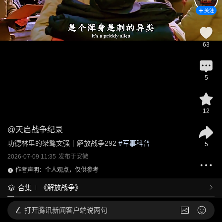
关注
63
5
12
@
天启战争纪录
功德林里的桀骜文强｜解放战争292
 #
军事科普
5
2026-07-09 11:35
发布于
安徽
作者声明：个人观点，仅供参考
《解放战争》
合集
打开
腾讯新闻客户端说两句