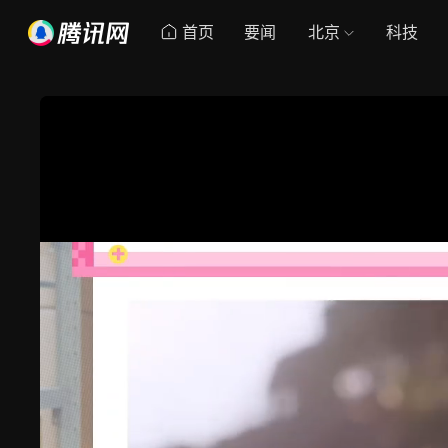
首页
要闻
北京
科技