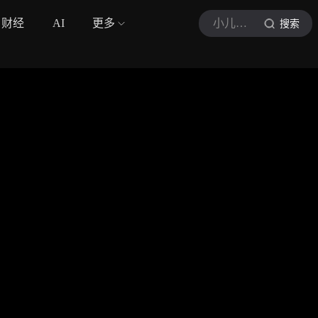
财经
AI
更多
小儿内分泌林医生
搜索