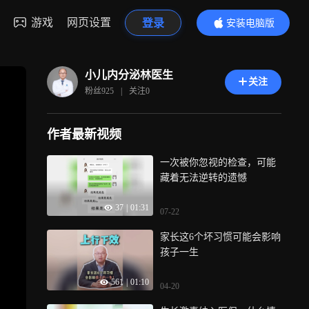
游戏
网页设置
登录
安装电脑版
内容更精彩
小儿内分泌林医生
关注
粉丝
925
|
关注
0
作者最新视频
一次被你忽视的检查，可能
藏着无法逆转的遗憾
37
|
01:31
07-22
家长这6个坏习惯可能会影响
孩子一生
561
|
01:10
04-20