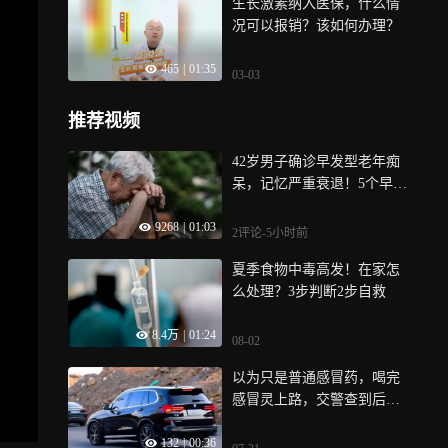
生长激素纳入医保，什么情
况可以报销？该如何办理？
465
|
01:35
03-03
推荐视频
42岁男子确诊早发型老年痴
呆，记忆严重衰退！5个早期
信号别当成老了
9268
|
01:03
2评论
-5小时前
夏季食物中毒高发！在家怎
么处理？3步判断2步自救
8.4万
|
01:24
08-02
以为只是普通感冒药，喝完
感冒灵上路，交警查到后果
严重
132
|
00:36