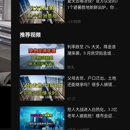
夏天去哪凉快？官方认证的1
1个避暑胜地新鲜出炉，你选
哪个？
293
|
03:08
-1小时前
推荐视频
利率跌至 2% 大关，降息浪
潮来袭，8 月房贷贴息或将
大范围落地？
532
|
04:12
昨天
父母去世、户口迁出，土地
还能继承吗？很多人搞错
了，一文说明白
1889
|
04:00
07-27
抢人大战进入白热化，3.2亿
老年人被疯抢！楼市会迎来
新机会吗？
316
|
05:10