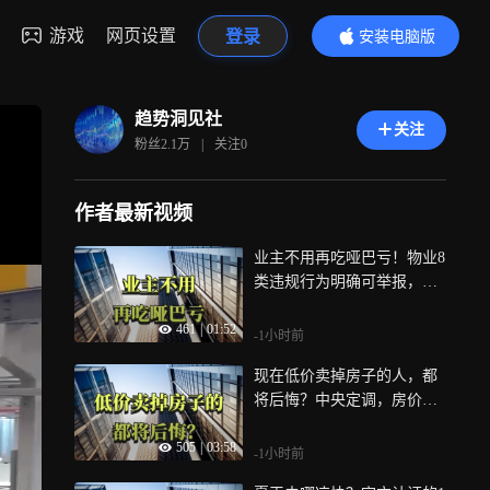
游戏
网页设置
登录
安装电脑版
内容更精彩
趋势洞见社
关注
粉丝
2.1万
|
关注
0
作者最新视频
业主不用再吃哑巴亏！物业8
类违规行为明确可举报，普
通人快收藏
461
|
01:52
-1小时前
现在低价卖掉房子的人，都
将后悔？中央定调，房价走
势已明确了
505
|
03:58
-1小时前