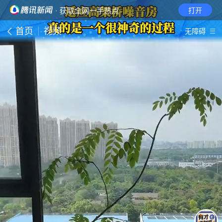
· 获取全网一手热点
打开
首页
视频
无障碍