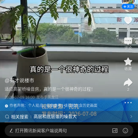
关注
6
评论
收藏
@
有才说楼市
适应高架桥噪音房，真的是一个很神奇的过程！
2
2026-07-09 16:00
发布于
黑龙江
作者声明：个人观点，仅供参考 | 该视频包含历史画面
高层和底层谁的噪音大
相关搜索
打开
腾讯新闻客户端说两句