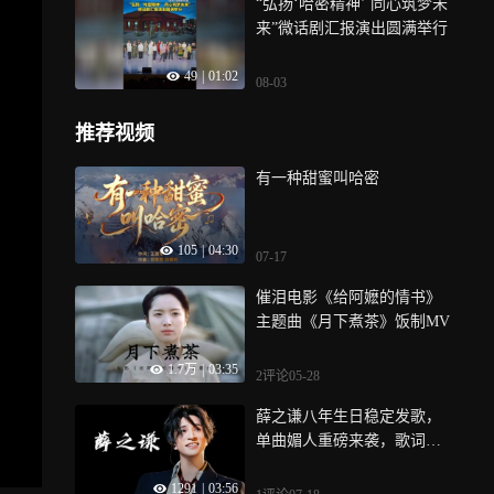
“弘扬‘哈密精神’ 同心筑梦未
来”微话剧汇报演出圆满举行
49
|
01:02
08-03
推荐视频
有一种甜蜜叫哈密
105
|
04:30
07-17
催泪电影《给阿嬷的情书》
主题曲《月下煮茶》饭制MV
1.7万
|
03:35
2评论
05-28
薛之谦八年生日稳定发歌，
单曲媚人重磅来袭，歌词深
度再创新高度
1291
|
03:56