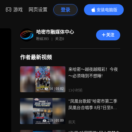
游戏
网页设置
登录
安装电脑版
内容更精彩
哈密市融媒体中心
关注
粉丝
393
|
关注
0
作者最新视频
来哈密～越夜越精彩！今夜
～必须嗨到不想睡!
14
|
01:02
13小时前
“凤凰台歌超”哈密市第二季
凤凰台合唱季 8月7日至8日1
1支队伍将精彩亮相 全员加
219
|
01:09
紧排练！你最喜欢哪一支合
前天
唱队？