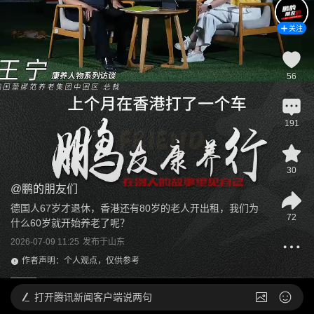
关注
56
191
30
@
鹏的朋友们
德国人67岁才退休，香港还有80岁的老人开出租，我们为
72
什么60岁就开始养老了呢？
2026-07-09 11:25
发布于
山东
作者声明：个人观点，仅供参考
打开
腾讯新闻客户端说两句