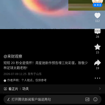
关注
112
28
15
@
来财观察
短短 20 秒全是情怀！周星驰新作预告埋三处彩蛋，致敬少
林足球太戳老粉!
19
2026-07-09 11:25
发布于
山东
作者声明：个人观点，仅供参考
功夫
看正片
打开
腾讯新闻客户端说两句