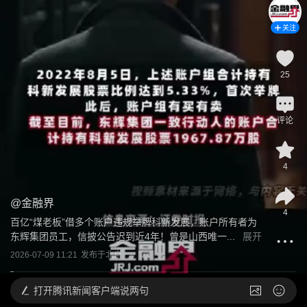
关注
25
评论
4
@
金融界
4
百亿“煤老板”借多个账户违规举牌科新发展，账户所有者为
东辉集团员工，信披公告迟到近4年！曾是山西唯一...
展开
2026-07-09 11:21
发布于
北京
打开
腾讯新闻客户端说两句