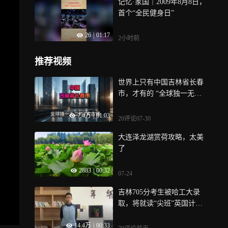
记忆·家国｜2009年8月8日，
首个“全民健身日”
26
|
01:17
2小时前
推荐视频
世界上只有中国吉林省长春
市，才有的 “全球独一无二
的2大古镇”
7.4万
|
01:03
20评论
07-30
大连泽龙湖赏荷攻略，太美
了
2883
|
00:32
07-24
吉林705分考生被哈工大录
取，将就读“尖班”英国计
划，老师：他几乎不用电子
14.4万
|
00:33
产品