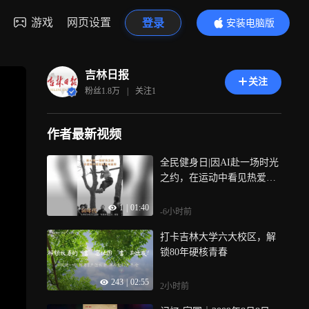
游戏
网页设置
登录
安装电脑版
内容更精彩
吉林日报
关注
粉丝
1.8万
|
关注
1
作者最新视频
全民健身日|因AI赴一场时光
之约，在运动中看见热爱与
坚持，动起来，更精彩！
1
|
01:40
-6小时前
打卡吉林大学六大校区，解
锁80年硬核青春
243
|
02:55
2小时前