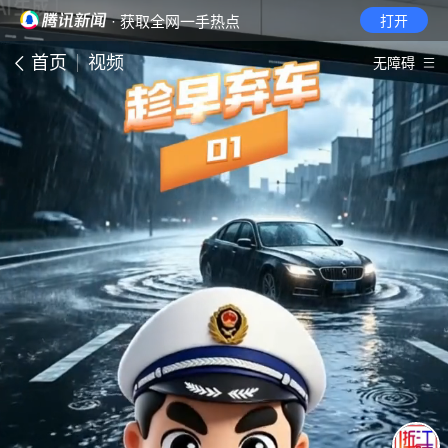
· 获取全网一手热点
打开
首页
视频
无障碍