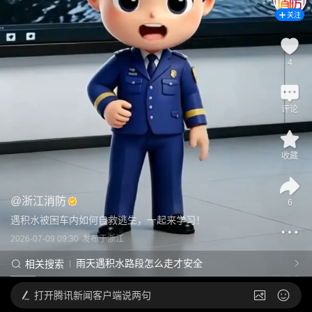
关注
4
评论
收藏
@
浙江消防
6
遇积水被困车内如何自救逃生，一起来学习！
2026-07-09 09:30
发布于
浙江
雨天遇积水路段怎么走才安全
相关搜索
打开
腾讯新闻客户端说两句