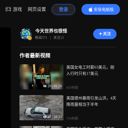
游戏
网页设置
登录
安装电脑版
内容更精彩
今天世界也很怪
关注
粉丝
571
|
关注
13
作者最新视频
美国女电工时薪63美元，刚
入行时只有17美元
26
|
01:24
6小时前
美国德州暴雨引发山洪，4天
降雨量相当于半年
47
|
01:35
7小时前