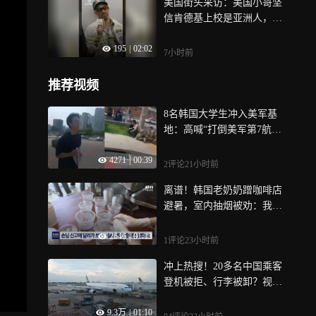
美国街头采访：美国小哥坚
信肯德基上校是亚洲人，拿
出AI照片反驳
195
|
02:02
7小时前
推荐视频
8名韩国大学生冲入美军基
地：高喊“打倒美军第7航空
队” 被士兵扑倒拘留
4271
|
00:39
2评论
21小时前
离谱！韩国老奶奶蹭咖啡店
避暑，室内抽烟被劝：我在
驱鬼
2646
|
01:13
1评论
23小时前
冲上热搜！20多名中国乘客
登机被拒、行李被卸？视频
曝光后泰国机场回应
9.3万
|
01:10