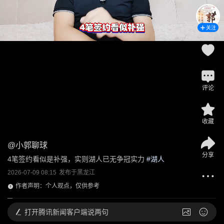
关注
评论
收藏
@
小郭聊球
分享
4笔签约看似是补强，实则湖人已无争冠实力
 #
湖人
2026-07-09 08:15
发布于
黑龙江
作者声明：个人观点，仅供参考
打开
腾讯新闻客户端说两句