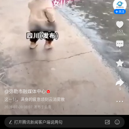
关注
153
6
9
9
@
弥勒市融媒体中心
这一刻，满身的疲惫顷刻云消雾散
2026-07-09 08:07
发布于
云南
打开
腾讯新闻客户端说两句