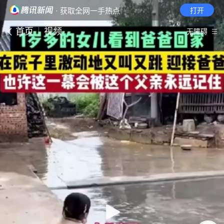
· 获取全网一手热点
打开
首页
视频
无障碍