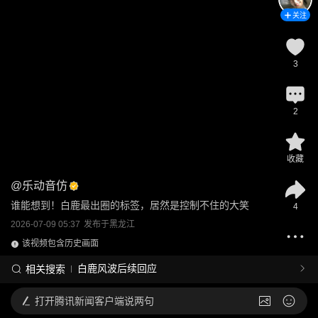
关注
3
2
收藏
@
乐动音仿
谁能想到！白鹿最出圈的标签，居然是控制不住的大笑
4
2026-07-09 05:37
发布于
黑龙江
该视频包含历史画面
白鹿风波后续回应
相关搜索
打开
腾讯新闻客户端说两句