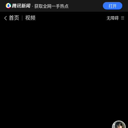
· 获取全网一手热点
打开
首页
视频
无障碍