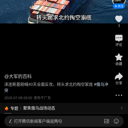
关注
3
评论
收藏
@
大军的百科
分享
泽连斯基刚喊40天全面反攻，转头求北约掏空家底
 #
俄乌冲
突
2026-07-09 08:00
发布于
广东
聚焦俄乌战场动态
专题
打开
腾讯新闻客户端说两句