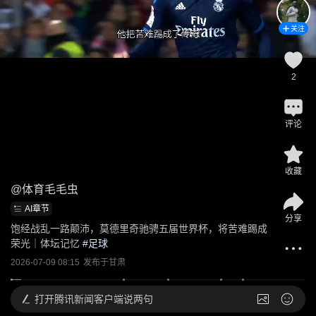
关注
2
评论
收藏
@
体育毛毛虫
AI章节
分享
饱经战乱一路颠沛，莫德里奇驰骋五届世界杯，将苦难踢成
荣光｜体坛记忆
 #
足球
2026-07-09 08:15
发布于
甘肃
打开
腾讯新闻客户端说两句