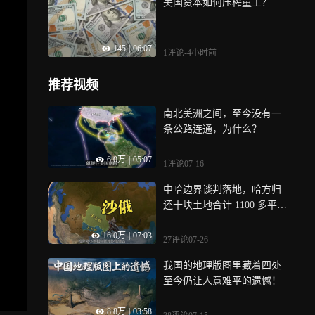
美国资本如何压榨童工？
145
|
06:07
1评论
-4小时前
推荐视频
南北美洲之间，至今没有一
条公路连通，为什么？
6.0万
|
05:07
1评论
07-16
中哈边界谈判落地，哈方归
还十块土地合计 1100 多平方
公里，背后是双向共赢的选
16.0万
|
07:03
择
27评论
07-26
我国的地理版图里藏着四处
至今仍让人意难平的遗憾！
8.8万
|
03:58