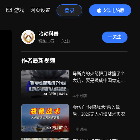
游戏
网页设置
登录
安装电脑版
内容更精彩
哈勃科普
关注
粉丝
1.8万
|
关注
1
作者最新视频
马斯克的火箭把月球撞了个
大坑，要是换成中国肯定有
人出来指责吧
2858
|
04:14
-4小时前
零伤亡“袋鼠战术”杀入敌
后，2026无人机海战术实况
29
|
07:48
-4小时前